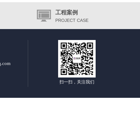
工程案例
PROJECT CASE
.com
扫一扫，关注我们
杆制作厂家|郑州交通标志杆双悬杆|郑州交通标志杆单悬杆|郑州多方向指路标牌|郑州景区指路标牌厂|
路交通标识牌|郑州高速公路指示牌|郑州高速公路标识牌|郑州公路指示牌厂家|郑州公路指示牌制作|郑
牌生产厂家|郑州高速公路标志牌厂家|郑州公路标志牌制作厂|郑州道路标志牌制作厂家|郑州道路标识牌生
封县 兰考县 洛阳市 西工区 老城区 瀍河区 涧西区 吉利区 洛龙区 偃师市 孟津县 新安县 栾川县 嵩县 汝
区 山城区 鹤山区 浚 县 淇 县 新乡市 卫滨区 红旗区 凤泉区 牧野区 卫辉市 辉县市 新乡县 获嘉县 原阳
漯河市 源汇区 郾城区 召陵区 舞阳县 临颍县 三门峡市 湖滨区 义马市 灵宝市 渑池县 陕 县 卢氏县 南阳