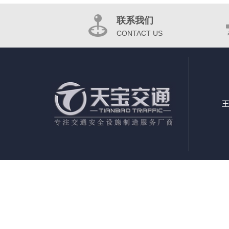
联系我们
CONTACT US
王
郑州交通标志杆定制厂家|郑州交通标志杆定制|郑州交通标志杆公司|郑州交通标示标牌制作公司|郑州
郑州道路标志标牌厂家|郑州道路交通标识标牌制作|郑州道路交通标志杆厂家|郑州道路指示牌国家标准
州公路标牌厂家|郑州公路指路牌厂|郑州F牌厂家|郑州F牌标志牌厂家|郑州道路F牌制作厂|郑州交通
产厂|郑州公路标志牌加工厂
河南省 郑州市 中原区 二七区 管城区 金水区 上街区 惠济区 巩义市 荥阳市
阳县 宜阳县 洛宁县 伊川县 平顶山市 新华区 卫东区 湛河区 石龙区 舞钢市 汝州市 宝丰县 叶 县 鲁山县
县 延津县 封丘县 长垣县 安阳市 北关区 文峰区 殷都区 龙安区
林州市 安阳县 汤阴县 滑 县 内黄县 濮