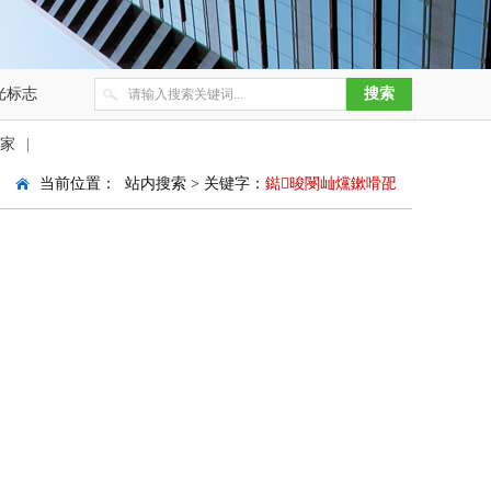
光标志
家
|
当前位置： 站内搜索 > 关键字：
鐑晙閿屾爣鏉嗗巶