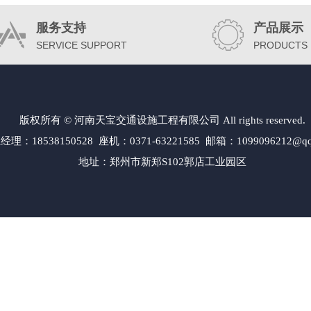
服务支持
产品展示
SERVICE SUPPORT
PRODUCTS
版权所有 © 河南天宝交通设施工程有限公司 All rights reserved.
经理：18538150528 座机：0371-63221585 邮箱：1099096212@qq
地址：郑州市新郑S102郭店工业园区
交通标志牌工厂|郑州交通指示牌制作厂家|郑州交通标牌标识公司|郑州标志杆厂家加工厂|郑州交通标志
|郑州道路标志牌厂家|郑州道路标牌厂家|郑州道路标牌生产厂家|郑州高速公路指示牌制作|郑州高速公
标志杆F杆厂|郑州旅游景区标志牌厂家|郑州景区标志牌生产厂家|郑州城区指路标牌制作|郑州指路标志
 新密市 新郑市 登封市 中牟县 开封市 鼓楼区 龙亭区 顺河区 禹王台 金明区 杞 县 通许县 尉氏县 开
 郏 县 焦作市 山阳区 解放区 中站区 马村区 沁阳市 孟州市 修武县 博爱县 武陟县 温 县 鹤壁市 淇滨
阳市 华龙区 清丰县 南乐县 范 县 台前县 濮阳县 许昌市 魏都区 禹州市 长葛市 许昌县 鄢陵县 襄城县 