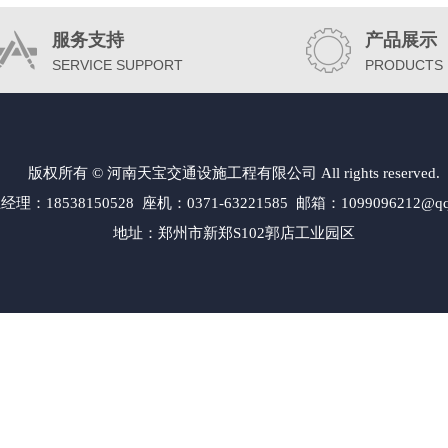
服务支持
产品展示
SERVICE SUPPORT
PRODUCTS
版权所有 © 河南天宝交通设施工程有限公司 All rights reserved.
经理：18538150528 座机：0371-63221585 邮箱：1099096212@qq
地址：郑州市新郑S102郭店工业园区
交通标志牌工厂|郑州交通指示牌制作厂家|郑州交通标牌标识公司|郑州标志杆厂家加工厂|郑州交通标志
|郑州道路标志牌厂家|郑州道路标牌厂家|郑州道路标牌生产厂家|郑州高速公路指示牌制作|郑州高速公
标志杆F杆厂|郑州旅游景区标志牌厂家|郑州景区标志牌生产厂家|郑州城区指路标牌制作|郑州指路标志
 新密市 新郑市 登封市 中牟县 开封市 鼓楼区 龙亭区 顺河区 禹王台 金明区 杞 县 通许县 尉氏县 开
 郏 县 焦作市 山阳区 解放区 中站区 马村区 沁阳市 孟州市 修武县 博爱县 武陟县 温 县 鹤壁市 淇滨
阳市 华龙区 清丰县 南乐县 范 县 台前县 濮阳县 许昌市 魏都区 禹州市 长葛市 许昌县 鄢陵县 襄城县 