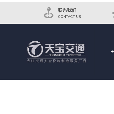
联系我们
CONTACT US
王
郑州交通标志杆定制厂家|郑州交通标志杆定制|郑州交通标志杆公司|郑州交通标示标牌制作公司|郑州
郑州道路标志标牌厂家|郑州道路交通标识标牌制作|郑州道路交通标志杆厂家|郑州道路指示牌国家标准
州公路标牌厂家|郑州公路指路牌厂|郑州F牌厂家|郑州F牌标志牌厂家|郑州道路F牌制作厂|郑州交通
产厂|郑州公路标志牌加工厂
河南省 郑州市 中原区 二七区 管城区 金水区 上街区 惠济区 巩义市 荥阳市
阳县 宜阳县 洛宁县 伊川县 平顶山市 新华区 卫东区 湛河区 石龙区 舞钢市 汝州市 宝丰县 叶 县 鲁山县
县 延津县 封丘县 长垣县 安阳市 北关区 文峰区 殷都区 龙安区
林州市 安阳县 汤阴县 滑 县 内黄县 濮