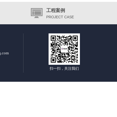
工程案例
PROJECT CASE
.com
扫一扫，关注我们
杆制作厂家|郑州交通标志杆双悬杆|郑州交通标志杆单悬杆|郑州多方向指路标牌|郑州景区指路标牌厂|
路交通标识牌|郑州高速公路指示牌|郑州高速公路标识牌|郑州公路指示牌厂家|郑州公路指示牌制作|郑
牌生产厂家|郑州高速公路标志牌厂家|郑州公路标志牌制作厂|郑州道路标志牌制作厂家|郑州道路标识牌生
封县 兰考县 洛阳市 西工区 老城区 瀍河区 涧西区 吉利区 洛龙区 偃师市 孟津县 新安县 栾川县 嵩县 汝
区 山城区 鹤山区 浚 县 淇 县 新乡市 卫滨区 红旗区 凤泉区 牧野区 卫辉市 辉县市 新乡县 获嘉县 原阳
漯河市 源汇区 郾城区 召陵区 舞阳县 临颍县 三门峡市 湖滨区 义马市 灵宝市 渑池县 陕 县 卢氏县 南阳