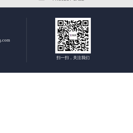
.com
扫一扫，关注我们
杆制作厂家|郑州交通标志杆双悬杆|郑州交通标志杆单悬杆|郑州多方向指路标牌|郑州景区指路标牌厂|
路交通标识牌|郑州高速公路指示牌|郑州高速公路标识牌|郑州公路指示牌厂家|郑州公路指示牌制作|郑
牌生产厂家|郑州高速公路标志牌厂家|郑州公路标志牌制作厂|郑州道路标志牌制作厂家|郑州道路标识牌生
封县 兰考县 洛阳市 西工区 老城区 瀍河区 涧西区 吉利区 洛龙区 偃师市 孟津县 新安县 栾川县 嵩县 汝
区 山城区 鹤山区 浚 县 淇 县 新乡市 卫滨区 红旗区 凤泉区 牧野区 卫辉市 辉县市 新乡县 获嘉县 原阳
漯河市 源汇区 郾城区 召陵区 舞阳县 临颍县 三门峡市 湖滨区 义马市 灵宝市 渑池县 陕 县 卢氏县 南阳
光山县 新 县 商城县 固始县 潢川县 淮滨县 息 县 周口市 川汇区 项城市 扶沟县 西华县 商水县 沈丘县
县 济源市