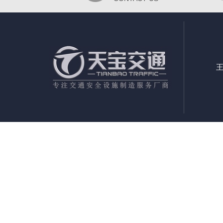
王
郑州交通标志杆定制厂家|郑州交通标志杆定制|郑州交通标志杆公司|郑州交通标示标牌制作公司|郑州
郑州道路标志标牌厂家|郑州道路交通标识标牌制作|郑州道路交通标志杆厂家|郑州道路指示牌国家标准
州公路标牌厂家|郑州公路指路牌厂|郑州F牌厂家|郑州F牌标志牌厂家|郑州道路F牌制作厂|郑州交通
产厂|郑州公路标志牌加工厂
河南省 郑州市 中原区 二七区 管城区 金水区 上街区 惠济区 巩义市 荥阳市
阳县 宜阳县 洛宁县 伊川县 平顶山市 新华区 卫东区 湛河区 石龙区 舞钢市 汝州市 宝丰县 叶 县 鲁山县
县 延津县 封丘县 长垣县 安阳市 北关区 文峰区 殷都区 龙安区
林州市 安阳县 汤阴县 滑 县 内黄县 濮
市 卧龙区 宛城区 邓州市 南召县 方城县 西峡县 镇平县 内乡县 淅川县 社旗县 唐河县 新野县 桐柏县 
郸城县 