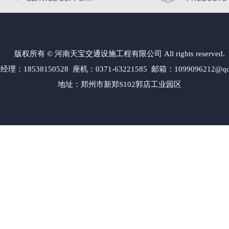
版权所有 © 河南天宝交通设施工程有限公司 All rights reserved.
经理：18538150528 座机：0371-63221585 邮箱：1099096212@qq
地址：郑州市新郑S102郭店工业园区
交通标志牌工厂|郑州交通指示牌制作厂家|郑州交通标牌标识公司|郑州标志杆厂家加工厂|郑州交通标志
|郑州道路标志牌厂家|郑州道路标牌厂家|郑州道路标牌生产厂家|郑州高速公路指示牌制作|郑州高速公
标志杆F杆厂|郑州旅游景区标志牌厂家|郑州景区标志牌生产厂家|郑州城区指路标牌制作|郑州指路标志
 新密市 新郑市 登封市 中牟县 开封市 鼓楼区 龙亭区 顺河区 禹王台 金明区 杞 县 通许县 尉氏县 开
 郏 县 焦作市 山阳区 解放区 中站区 马村区 沁阳市 孟州市 修武县 博爱县 武陟县 温 县 鹤壁市 淇滨
阳市 华龙区 清丰县 南乐县 范 县 台前县 濮阳县 许昌市 魏都区 禹州市 长葛市 许昌县 鄢陵县 襄城县 
商丘市 梁园区 睢阳区 永城市 民权县 睢 县 宁陵县 柘城县 虞城县 夏邑县 信阳市 浉河区 平桥区 罗山县 
淮阳县 太康县 鹿邑县 驻马店市驿城区 西平县 上蔡县 平舆县 正阳县 确山县 泌阳县 汝南县 遂平县 新蔡