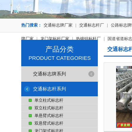
热门搜索：
交通标志牌厂家
|
交通标志杆厂
|
公路标志牌
牌厂家
|
龙门架标杆厂家
|
热镀锌标杆厂
|
国道省道标
产品分类
交通标志
PRODUCT CATEGORIES
交通标志牌系列
交通标志杆系列
单立柱式标志杆
双立柱式标志杆
单悬臂式标志杆
双悬臂式标志杆
龙门架式标志杆